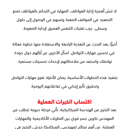
لا تنسَ أهمية إدارة العواطف. المهارة في التحكم بالعواطف تمنع
التصعيد في المواقف الصعبة وتسهم في الوصول إلى حلول
وسطى. جرب تقنيات التنفس العميق لإدارة الضغوط.
أخيرًا، يعد البحث عن التغذية الراجعة والاستفادة منها خطوة فعالة
في تحسين مهارات التواصل. اسأل الآخرين عن آرائهم حول جودة
تواصلك واستفد من ملاحظاتهم لإحداث تحسينات مستمرة.
بتنفيذ هذه الخطوات الأساسية، يمكن للأفراد تعزيز مهارات التواصل
وتحقيق تأثير إيجابي في تفاعلاتهم اليومية.
اكتساب الخبرات العملية
بعد التخرج من الهندسة الميكانيكية، تأتي مرحلة حيوية تتطلب من
المهندس تكوين جسر قوي بين النظريات الأكاديمية والمهارات
العملية. من أهم نصائح لمهندسي الميكانيكا حديثي التخرج هي