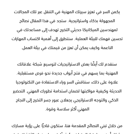
يكمن السر في تعزيز سيرتك المهنية في التنقل عبر تلك المجالات
المجهولة بذكاء واستراتيجية. ستجد في هذا المقال نصائح
لمهندسين الميكانيكا حديثي التخرج تهدف إلى مساعدتك في
تحسين فهمك للبيئة العملية. سنتطرق إلى أهمية اكتساب المهارات
الناعمة وكيف يمكن أن تعزز من قيمتك في بيئة العمل.
سنقدم لك أيضًا بعض الاستراتيجيات لتوسيع شبكة علاقاتك
المهنية بما يسهم في فتح أبواب جديدة نحو فرص مستقبلية.
علاوة على ذلك، سنناقش السر وراء الاستفادة من التكنولوجيا
الحديثة وكيفية مواكبتها لضمان استدامة تطورك المهني. التحضير
الذكي والتوجه الاستراتيجي يجعلان عبور جسر التخرج إلى النجاح
المهني أكثر سلاسة وقوة.
من خلال تبني النصائح المقدمة هنا، ستكون قادرًا على رؤية مسارك
بشكل أوضح، واجتياز العقبات برؤية بنّاءة، مما يمنحك الثقة لتحقيق