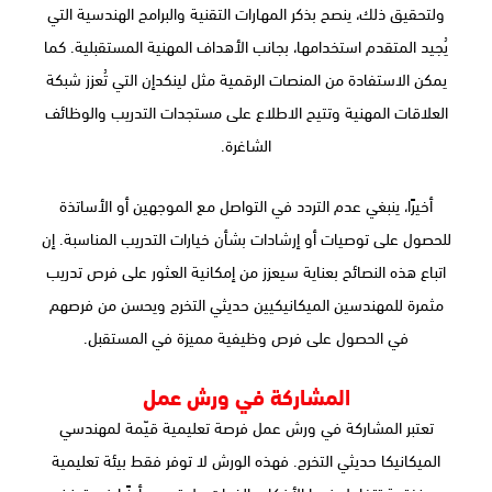
ولتحقيق ذلك، ينصح بذكر المهارات التقنية والبرامج الهندسية التي
يُجيد المتقدم استخدامها، بجانب الأهداف المهنية المستقبلية. كما
يمكن الاستفادة من المنصات الرقمية مثل لينكدإن التي تُعزز شبكة
العلاقات المهنية وتتيح الاطلاع على مستجدات التدريب والوظائف
الشاغرة.
أخيرًا، ينبغي عدم التردد في التواصل مع الموجهين أو الأساتذة
للحصول على توصيات أو إرشادات بشأن خيارات التدريب المناسبة. إن
اتباع هذه النصائح بعناية سيعزز من إمكانية العثور على فرص تدريب
مثمرة للمهندسين الميكانيكيين حديثي التخرج ويحسن من فرصهم
في الحصول على فرص وظيفية مميزة في المستقبل.
المشاركة في ورش عمل
تعتبر المشاركة في ورش عمل فرصة تعليمية قيّمة لمهندسي
الميكانيكا حديثي التخرج. فهذه الورش لا توفر فقط بيئة تعليمية
منفتحة تتفاعل فيها الأفكار والخبرات، بل تسهم أيضًا في تعزيز