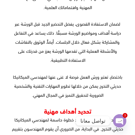
المهنية واهتماماتك العلمية.
لضمان الاستفادة القصوى، يفضل التحضير الجيد قبل الورشة عبر
دراسة أهداف ومواضيع الورشة مسبقًا. ذلك يساعد في التفاعل
والمشاركة بشكل فعال خلال الجلسات. أيضاً، الوثوق بالنقاشات
والأنشطة العملية التي تقدمها الورشة يعزز من قدرتك على
الاستفادة التطبيقية.
باختصار، تعتبر ورش العمل فرصة لا غنى عنها لمهندسي الميكانيكا
حديثي التخرج يمكن من خلالها تطوير المهارات التقنية والشخصية
الضرورية لتحقيق التميز في المجال المهني.
تحديد أهداف مهنية
3
تحديد الأهداف المهنية يعد خطوة حاسمة لمهندسي الميكانيكا
تواصل معانا
حديثي التخرج. في البداية، من الضروري أن يقوم المهندسون بتقييم
Open
chaty