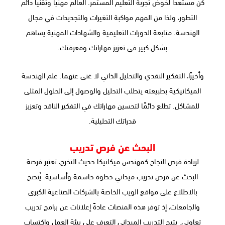
كن مستعدًا لخوض تجربة التعليم المستمر. العالم مهنيًا وتقنيًا دائم
التطور، ولذا من المهم مواكبة التغيرات والتجديدات في مجال
الهندسة. متابعة الدورات التعليمية والشهادات المهنية يساهم
بشكل كبير في تعزيز مهاراتك ومعرفتك.
وأخيرًا، التفكير النقدي والتحليل الذاتي لا غنى عنهما. علم الهندسة
الميكانيكية بطبيعته يتطلب التحليل والوصول إلى الحلول المثلى
للمشاكل. تطلع دائمًا لتحسين مهاراتك في التفكير الناقد وتعزيز
قدراتك التحليلية.
البحث عن فرص تدريب
لزيادة فرص النجاح كمهندس ميكانيكا حديث التخرج، تعتبر فرصة
البحث عن فرص تدريب ميداني خطوة حاسمة وأساسية. يُنصح
بالاطلاع على مواقع الويب الخاصة بالشركات الصناعية الكبرى
والجامعات، إذ توفر هذه المنصات عادةً إعلانات عن برامج تدريب
تعاوني. يتيح التدريب الميداني التعرف على بيئة العمل واكتساب