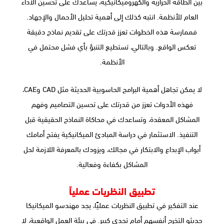
بين الطاقة الحرارية والكهروميكانيكية، يساعدك على تحسين الأداء
العام للأنظمة. انتبه كذلك إلى أهمية تحليل الأحمال والإجهاد.
فممارسة هذه الخطوات تعزز قدرتك على تقديم نماذج دقيقة
تعكس الواقع. وبالتالي، تستطيع التنبؤ بأي فشل محتمل في
الأنظمة.
لا يمكن تجاهل أهمية البرامج الحاسوبية الحديثة مثل CAD وCAE،
فهذه الأدوات تعزز من قدرتك على تحسين التصاميم وفهم
المشاكل المعقدة، وتساعدك في محاكاة النماذج الحقيقية قبل
التنفيذ. الاستثمار في دراسة المبادئ الميكانيكية يفتح أمامك
أبواب الإبداع والابتكار في مجالك، ويزودك بالمعرفة اللازمة لحل
المشاكل بكفاءة وفعالية.
تطبيق النظريات عملياً
عند التفكير في تطبيق النظريات عمليًا، يجد مهندسو الميكانيكا
حديثو التخرج أنفسهم أمام تحدي كبير. في بيئة العمل الواقعية، لا