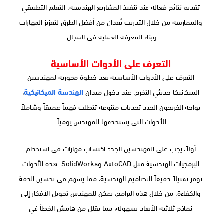
تقديم نتائج فعالة عند تنفيذ المشاريع الهندسية. التعلم التطبيقي
والممارسة من خلال التدريب يُعدان من أفضل الطرق لتعزيز المهارات
وبناء المعرفة العملية في المجال.
التعرف على الأدوات الأساسية
التعرف على الأدوات الأساسية يعد خطوة محورية لمهندسين
الميكانيكا حديثي التخرج. عند دخول ميدان
الهندسة الميكانيكية
،
يواجه الخريجون الجدد تحديات متنوعة تتطلب فهماً عميقاً وشاملاً
للأدوات التي يستخدمها المهندس يومياً.
أولاً، يجب على المهندسين الجدد اكتساب مهارات في استخدام
البرمجيات الهندسية مثل AutoCAD وSolidWorks. هذه الأدوات
توفر تمثيلاً دقيقاً للتصاميم الهندسية، مما يسهم في تحسين الدقة
والكفاءة. من خلال هذه البرامج، يمكن للمهندس تحويل الأفكار إلى
نماذج ثلاثية الأبعاد بسهولة، مما يقلل من هامش الخطأ في