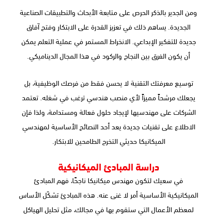
ومن الجدير بالذكر الحرص على متابعة الأبحاث والتطبيقات الصناعية
الجديدة. يساهم ذلك في تعزيز القدرة على الابتكار وفتح آفاق
جديدة للتفكير الإبداعي. الانخراط المستمر في عملية التعلم يمكن
أن يكون الفرق بين النجاح والركود في هذا المجال الديناميكي.
توسيع معرفتك التقنية لا يحسن فقط من فرصك الوظيفية، بل
يجعلك مرشحاً مميزاً لأي منصب هندسي ترغب في شغله. تعتمد
الشركات على مهندسيها لإيجاد حلول فعالة ومستدامة، ولذا فإن
الاطلاع على تقنيات جديدة يعد أحد النصائح الأساسية لمهندسي
الميكانيكا حديثي التخرج الطامحين للابتكار.
دراسة المبادئ الميكانيكية
في سعيك لتكون مهندس ميكانيكا ناجحًا، فهم المبادئ
الميكانيكية الأساسية أمر لا غنى عنه. هذه المبادئ تشكّل الأساس
لمعظم الأعمال التي ستقوم بها في مجالك، مثل تحليل الهياكل