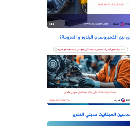
ق بين الكمبروسر و البلاور و المروحة؟
دسين الميكانيكا حديثي التخرج