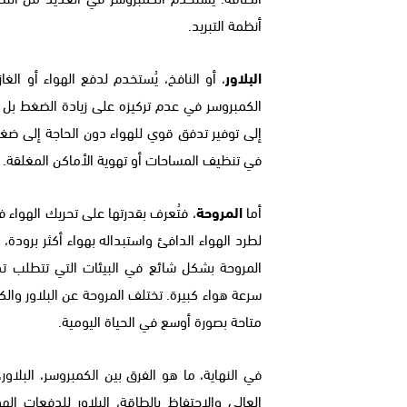
أنظمة التبريد.
البلاور
، أو النافخ، يُستخدم لدفع الهواء أو الغا
الكمبروسر في عدم تركيزه على زيادة الضغط بل عل
إلى توفير تدفق قوي للهواء دون الحاجة إلى ضغط 
في تنظيف المساحات أو تهوية الأماكن المغلقة.
أما
المروحة
، فتُعرف بقدرتها على تحريك الهواء 
لطرد الهواء الدافئ واستبداله بهواء أكثر برودة، 
المروحة بشكل شائع في البيئات التي تتطلب تدف
سرعة هواء كبيرة. تختلف المروحة عن البلاور و
متاحة بصورة أوسع في الحياة اليومية.
في النهاية، ما هو الفرق بين الكمبروسر، البلا
العالي والاحتفاظ بالطاقة، البلاور للدفعات ال