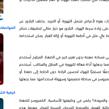
زات بقوة لأغراض تشمل التهوية أو التبريد. يختلف البلاور عن
المواصفات
ى زيادة سرعة الهواء. البلاور هو خيار مثالي لتطبيقات تحتاج
عالٍ، مثل في أنظمة التهوية أو إزالة الغبار. يمكن استخدامه
في مساحة معينة بدون تغيير كبير في الضغط. المراوح تُستخدم
مما يجعلها أداة فعالة للتهوية في المنازل والمكاتب. تُستخدم
قًا مستمرًا للهواء لتحسين الراحة دون الحاجة إلى ضغط أو
الكمبروسر في بساطة تصميمها وسهولة استخدامها، مما يجعلها
كيفية اختي
ور، والمروحة؟ يكمن في وظيفتها الأساسية. الكمبروسر للضغط
هوائية القوية، والمروحة للتحريك البسيط للهواء. معرفة هذه