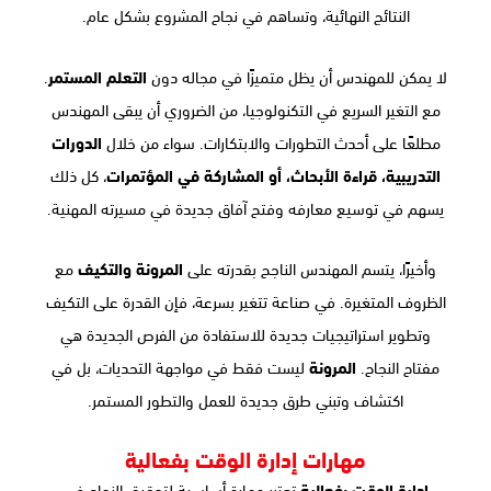
النتائج النهائية، وتساهم في نجاح المشروع بشكل عام.
لا يمكن للمهندس أن يظل متميزًا في مجاله دون
التعلم المستمر
.
مع التغير السريع في التكنولوجيا، من الضروري أن يبقى المهندس
مطلعًا على أحدث التطورات والابتكارات. سواء من خلال
الدورات
التدريبية، قراءة الأبحاث، أو المشاركة في المؤتمرات
، كل ذلك
يسهم في توسيع معارفه وفتح آفاق جديدة في مسيرته المهنية.
وأخيرًا، يتسم المهندس الناجح بقدرته على
المرونة والتكيف
مع
الظروف المتغيرة. في صناعة تتغير بسرعة، فإن القدرة على التكيف
وتطوير استراتيجيات جديدة للاستفادة من الفرص الجديدة هي
مفتاح النجاح.
المرونة
ليست فقط في مواجهة التحديات، بل في
اكتشاف وتبني طرق جديدة للعمل والتطور المستمر.
مهارات إدارة الوقت بفعالية
إدارة الوقت بفعالية
تعتبر مهارة أساسية لتحقيق النجاح في