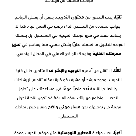
ثانيًا،
يجب التحقق من
محتوى التدريب
. ينبغي أن يغطي البرنامج
جوانب متعددة من التخصص الذي ترغب في العمل فيه. هذا لا
يساعد فقط في تعزيز فرصك المهنية في المستقبل، بل يمنحك
الفرصة لتطبيق ما تعلمته نظريًا بشكل عملي، مما يساهم في
تعزيز
معرفتك التقنية
وفهمك للواقع العملي في المجال الهندسي.
ثالثًا،
لا تقلل من أهمية
التوجيه والإشراف
المتاحين خلال فترة
التدريب. وجود مرشد أو مشرف ذو خبرة يمكنه تقديم الإرشادات
والنصائح القيمة يُعد عنصرًا مهمًا في مساعدتك على تجاوز
التحديات وتطوير مهاراتك. هذه العلاقة قد تكون نقطة تحول
مهمة في توجيهك نحو
مسار مهني واضح
وتعزيز فرص نجاحك
المستقبلي.
أخيرًا،
يجب مراعاة
المعايير اللوجستية
مثل موقع التدريب ومدة