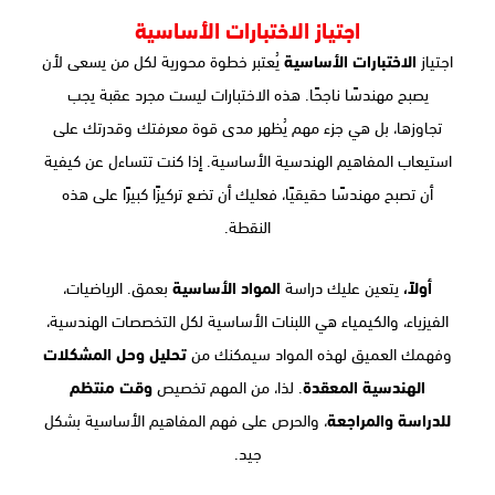
اجتياز الاختبارات الأساسية
اجتياز
الاختبارات الأساسية
يُعتبر خطوة محورية لكل من يسعى لأن
يصبح مهندسًا ناجحًا. هذه الاختبارات ليست مجرد عقبة يجب
تجاوزها، بل هي جزء مهم يُظهر مدى قوة معرفتك وقدرتك على
استيعاب المفاهيم الهندسية الأساسية. إذا كنت تتساءل عن كيفية
أن تصبح مهندسًا حقيقيًا، فعليك أن تضع تركيزًا كبيرًا على هذه
النقطة.
أولاً،
يتعين عليك دراسة
المواد الأساسية
بعمق. الرياضيات،
الفيزياء، والكيمياء هي اللبنات الأساسية لكل التخصصات الهندسية،
وفهمك العميق لهذه المواد سيمكنك من
تحليل وحل المشكلات
الهندسية المعقدة
. لذا، من المهم تخصيص
وقت منتظم
للدراسة والمراجعة
، والحرص على فهم المفاهيم الأساسية بشكل
جيد.