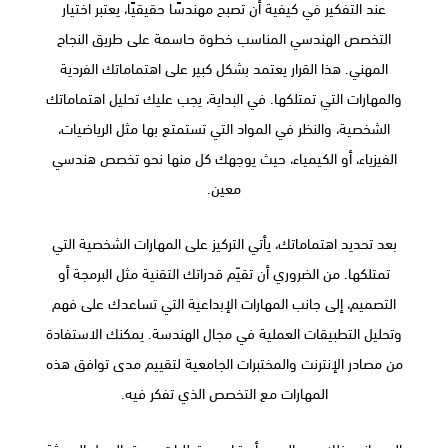
عند التفكير في كيفية أن تصبح مهندسًا حقيقيًا، يعتبر اختيار
التخصص الهندسي المناسب خطوة حاسمة على طريق النجاح
المهني. هذا القرار يعتمد بشكل كبير على اهتماماتك الفردية
والمهارات التي تمتلكها. في البداية، يجب عليك تحليل اهتماماتك
الشخصية، والنظر في المواد التي تستمتع بها مثل الرياضيات،
الفيزياء، أو الكيمياء، حيث يوجهك كل منها نحو تخصص هندسي
معين.
بعد تحديد اهتماماتك، يأتي التركيز على المهارات الشخصية التي
تمتلكها. من الضروري أن تقيّم قدراتك التقنية مثل البرمجة أو
التصميم، إلى جانب المهارات الإبداعية التي تساعدك على فهم
وتحليل التطبيقات العملية في مجال الهندسة. يمكنك الاستفادة
من مصادر الإنترنت والمختبرات الجامعية لتقييم مدى توافق هذه
المهارات مع التخصص الذي تفكر فيه.
إلى جانب ذلك، من المهم أن تراجع متطلبات سوق العمل الحديثة