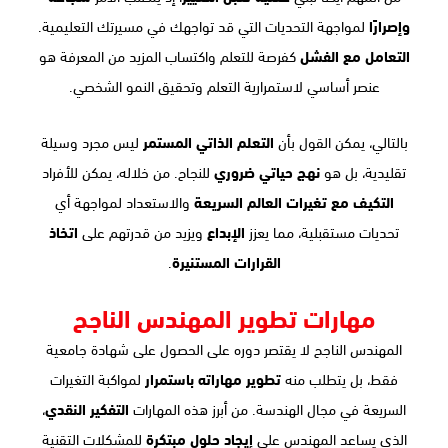
وإصرارًا
لمواجهة التحديات التي قد تواجهك في مسيرتك التعليمية.
التعامل مع الفشل
كفرصة للتعلم واكتساب المزيد من المعرفة هو
عنصر أساسي لاستمرارية التعلم وتحقيق النمو الشخصي.
بالتالي، يمكن القول بأن
التعلم الذاتي المستمر
ليس مجرد وسيلة
تقليدية، بل هو
نهج حياتي ضروري
للنجاح. من خلاله، يمكن للأفراد
التكيف مع تغيرات العالم السريعة
والاستعداد لمواجهة أي
تحديات مستقبلية، مما يعزز
الإبداع
ويزيد من قدرتهم على
اتخاذ
القرارات المستنيرة
.
مهارات تطوير المهندس الناجح
المهندس الناجح لا يقتصر دوره على الحصول على شهادة جامعية
فقط، بل يتطلب منه
تطوير مهاراته باستمرار
لمواكبة التغيرات
السريعة في مجال الهندسة. من أبرز هذه المهارات
التفكير النقدي
،
الذي يساعد المهندس على
إيجاد حلول مبتكرة
للمشكلات التقنية