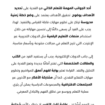
أحد الجوانب المهمة للتعلم الذاتي
هو القدرة على
تحديد
الأهداف بوضوح
. تحقيق الأهداف يعتمد على
وضع خطة زمنية
مدروسة
ترتكز على تطوير مهارات قابلة للقياس والتنفيذ. لهذا،
يجب على الفرد أن يسعى دائمًا إلى تحسين مهاراته من خلال
استخدام
منصات التعليم الرقمية
مثل الدورات التدريبية عبر
الإنترنت، التي تتيح التعلم في مجالات متنوعة وبأسعار مناسبة.
إلى جانب الدورات الإلكترونية، يجب أن يستفيد الفرد من
الكتب
والمقالات المتخصصة
التي تفتح آفاقًا جديدة وتعزز القدرة على
التحليل والنقد. القراءة تعتبر
بوابة لفهم أعمق
للمواضيع وتطوير
مهارات التفكير النقدي. كما أن
مشاركة الأفكار
مع الآخرين عبر
المجتمعات الافتراضية
والمجموعات الدراسية يمكن أن يثري
عملية التعلم ويوسع من نطاق الفهم والتبادل المعرفي.
من المهم أيضًا تبني
عقلية تقبل التغيير
، إذ يتطلب الأمر
شجاعة