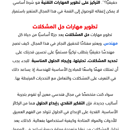
حقيقيًا؟”.
التركيز على تطوير المهارات التقنية
هو شرط أساسي
لا يمكن إغفاله للوصول إلى القمة في هذا المجال المتغير باستمرار.
تطوير مهارات حل المشكلات
تطوير مهارات
حل المشكلات
يعد جزءًا أساسيًا من حياة كل
مهندس
، ويعتبر مفتاحًا لتحقيق النجاح في هذا المجال. كيف تصبح
مهندسًا حقيقيًا يتطلب تركيزًا مستمرًا على تحسين قدرتك على
تحديد المشكلات، تحليلها، وإيجاد الحلول المناسبة
. للبدء، يجب
أن تمتلك فهمًا واسعًا للمبادئ الأساسية للهندسة، إذ يساعد ذلك
في التعرف على المشكلات والتعامل مع التحديات المرتبطة بها.
سواء كنت متخصصًا في مجال هندسي معين أو تقوم بتجربة
أساليب جديدة، فإن
التفكير النقدي
و
إبداع الحلول
هما من الركائز
الأساسية. القدرة على الإبداع في الحلول تتولد من الفهم العميق
للأدوات والمواد المتاحة وكيفية استخدامها بفعالية. كذلك، يعد
تحليل المشكلات من زوايا متعددة مهارة حيوية تساعد في الوصول