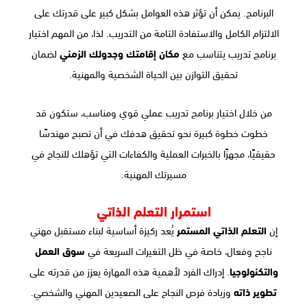
البرنامج. يمكن أن تؤثر هذه العوامل بشكل كبير على قدرتك على
الالتزام الكامل والاستفادة التامة من التدريب. لذا، من المهم اختيار
برنامج تدريب يتناسب مع
مكان إقامتك وجدولك الزمني
لضمان
تحقيق التوازن بين الحياة الشخصية والمهنية.
من خلال اختيار برنامج تدريب عملي قوي ومناسب، ستكون قد
خطوت خطوة كبيرة نحو تحقيق هدفك في أن تصبح مهندسًا
حقيقيًا، مجهزًا بالخبرات العملية والكفاءات التي تؤهلك للنجاح في
مسيرتك المهنية.
استمرار التعلم الذاتي
إن
التعلم الذاتي المستمر
يُعد ركيزة أساسية لبناء مستقبل مهني
ناجح وفعال، خاصة في ظل التغيرات السريعة في
سوق العمل
والتكنولوجيا
. إدراك الفرد لأهمية هذه المهارة يعزز من قدرته على
تطوير ذاته
وزيادة فرص النجاح على الصعيدين المهني والشخصي.