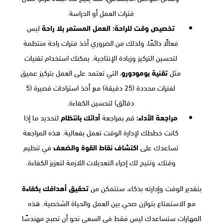
فترات العمل أو الدراسة.
تخصيص وقت للراحة:
العمل المستمر بلا راحة
ليس
فعالًا دائمًا، ولذلك من الضروري أخذ فترات راحة منتظمة
لتحسين التركيز وزيادة الإنتاجية. يمكنك استخدام تقنيات
مثل
تقنية بومودورو
، التي تعتمد على العمل بتركيز عميق
لفترات محددة (25 دقيقة) مع أخذ استراحات قصيرة (5
دقائق) لتحسين الكفاءة.
مراجعة الأداء:
قم بمراجعة
أدائك بانتظام
لتحديد ما إذا
كانت خططك لإدارة الوقت تعمل بفعالية. هذه المراجعة
تساعدك على
اكتشاف نقاط القوة والضعف
في تنظيم
وقتك، وتتيح لك إجراء التعديلات اللازمة لتعزيز الكفاءة.
بتقدير الوقت وإدارته بذكاء، ستتمكن من
تحقيق أهدافك بكفاءة
مع الاستمتاع بتوازن صحي بين العمل والحياة الشخصية. هذه
المهارات ستساعدك ليس فقط في السعي نحو أن تصبح مهندسًا