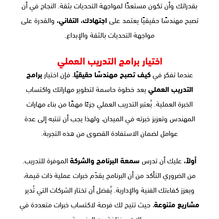
بقدراتك وأن تكون مستعدًا لمواجهة التحديات بثقة. النجاح في أن
تصبح مهندسًا حقيقيًا يعتمد على
اجتهادك، التفاني،
والقدرة على
مواجهة التحديات بالثقة والإبداع.
اختيار برامج التدريب العملي
عندما تفكر في
كيف تصبح مهندسًا حقيقيًا
، فإن اختيار
برامج
التدريب العملي
يعد خطوة حاسمة لتطوير مهاراتك واكتساب
الخبرة العملية. يُعتبر التدريب العملي جزءًا مهمًا من بناء مهارات
المهندس وتعزيز خبرته في الميدان، ولهذا يجب أن تنتبه إلى عدة
عوامل لضمان الاستفادة القصوى من هذه التجربة.
أولاً،
عليك أن تدرس
سمعة البرنامج والشركة
الموفرة للتدريب.
من الضروري التأكد من أن البرنامج يقدّم خبرات عملية ذات قيمة،
ويعزز كفاءتك الفنية والإدارية. يُفضل أن تختار الشركات التي تُدير
مشاريع متنوعة
، حيث تتيح لك فرصة لاكتساب خبرات متعددة في
مجالات مختلفة من الهندسة.