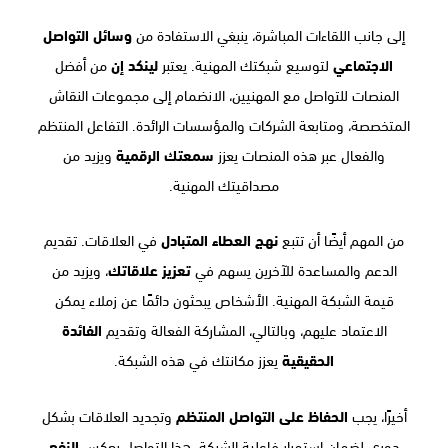
إلى جانب اللقاءات المباشرة، ينبغي الاستفادة من
وسائل التواصل
الاجتماعي
لتوسيع شبكتك المهنية. يعتبر
لينكد إن
من أفضل
المنصات للتواصل مع المهنيين، الانضمام إلى مجموعات النقاش
المتخصصة، ومتابعة الشركات والمؤسسات الرائدة. التفاعل المنتظم
والفعال عبر هذه المنصات يعزز
سمعتك الرقمية
ويزيد من
مصداقيتك المهنية.
من المهم أيضًا أن تتبع
نهج العطاء المتبادل
في العلاقات. تقديم
الدعم والمساعدة للآخرين يسهم في
تعزيز علاقاتك
، ويزيد من
قيمة الشبكة المهنية. الأشخاص يبحثون دائمًا عن زملاء يمكن
الاعتماد عليهم، وبالتالي، المشاركة الفعالة وتقديم
الفائدة
الحقيقية
يعزز مكانتك في هذه الشبكة.
أخيرًا، يجب
الحفاظ على التواصل المنتظم
وتجديد العلاقات بشكل
دوري لضمان استمرار فاعلية الشبكة. هذا التواصل يعكس
النفع