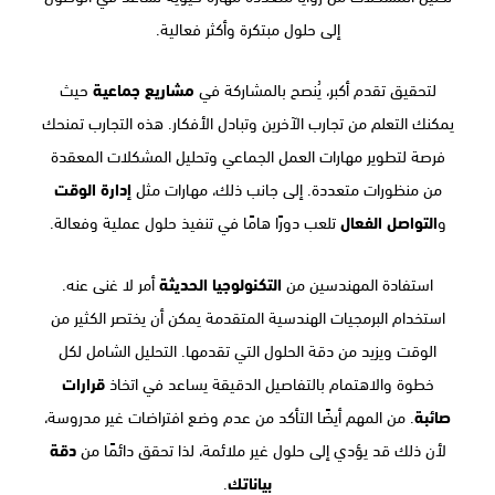
إلى حلول مبتكرة وأكثر فعالية.
لتحقيق تقدم أكبر، يُنصح بالمشاركة في
مشاريع جماعية
حيث
يمكنك التعلم من تجارب الآخرين وتبادل الأفكار. هذه التجارب تمنحك
فرصة لتطوير مهارات العمل الجماعي وتحليل المشكلات المعقدة
من منظورات متعددة. إلى جانب ذلك، مهارات مثل
إدارة الوقت
و
التواصل الفعال
تلعب دورًا هامًا في تنفيذ حلول عملية وفعالة.
استفادة المهندسين من
التكنولوجيا الحديثة
أمر لا غنى عنه.
استخدام البرمجيات الهندسية المتقدمة يمكن أن يختصر الكثير من
الوقت ويزيد من دقة الحلول التي تقدمها. التحليل الشامل لكل
خطوة والاهتمام بالتفاصيل الدقيقة يساعد في اتخاذ
قرارات
صائبة
. من المهم أيضًا التأكد من عدم وضع افتراضات غير مدروسة،
لأن ذلك قد يؤدي إلى حلول غير ملائمة، لذا تحقق دائمًا من
دقة
بياناتك
.