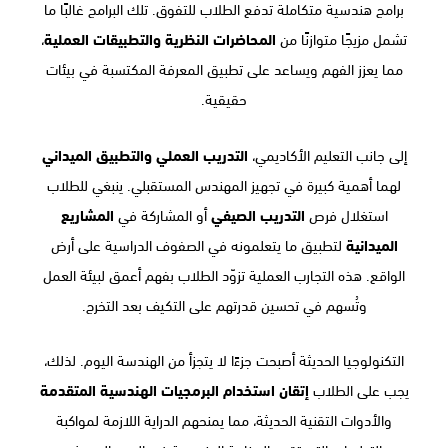
برامج هندسية متكاملة تدفع الطلاب للتفوق. تلك البرامج غالبًا ما
تشمل مزيجًا متوازنًا من
المحاضرات النظرية والتطبيقات العملية
،
مما يعزز الفهم ويساعد على تطبيق المعرفة المكتسبة في بيئات
حقيقية.
إلى جانب التعليم الأكاديمي،
التدريب العملي والتطبيق الميداني
لهما أهمية كبيرة في تجهيز المهندس المستقبلي. ينبغي للطلاب
استغلال فرص
التدريب الصيفي
أو المشاركة في
المشاريع
الميدانية
لتطبيق ما يتعلمونه في الصفوف الدراسية على أرض
الواقع. هذه التجارب العملية تزوّد الطلاب بفهم أعمق لبيئة العمل
وتُسهم في تحسين قدرتهم على التكيف بعد التخرج.
التكنولوجيا الحديثة أصبحت جزءًا لا يتجزأ من الهندسة اليوم. لذلك،
يجب على الطلاب
إتقان استخدام البرمجيات الهندسية المتقدمة
والأدوات التقنية الحديثة، مما يمنحهم الدراية اللازمة لمواكبة