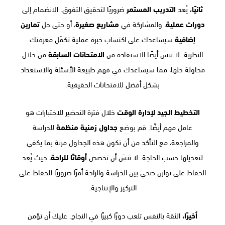
ثانيًا،
يُعد
التدريب المستمر
ضروريًا لتحقيق التفوق. الانضمام إلى
دورات عملية
، والمشاركة في
مشاريع صغيرة
، أو حتى حل
تمارين
إضافية
سيساعدك على اكتساب خبرة عملية تكمّل معرفتك
النظرية. لا تنسَ أيضًا الاستفادة من
الامتحانات السابقة
من خلال
محاولة حلها، مما سيساعدك في فهم طبيعة الأسئلة والاستعداد
بشكل أفضل للامتحانات الحقيقية.
التخطيط الجيد لإدارة الوقت
خلال فترة التحضير للاختبارات هو
عامل مهم أيضًا. قم بوضع
جداول زمنية منظمة
للدراسة
والمراجعة، مع التأكد من أن تكون هذه الجداول مرنة بما يكفي
لتعديلها حسب الحاجة. لا تنسَ أن تخصص
أوقاتًا للراحة
، حيث يُعد
الحفاظ على توازن صحي بين الدراسة والراحة أمرًا ضروريًا للحفاظ على
التركيز والإنتاجية.
أخيرًا،
الثقة بالنفس تلعب دورًا كبيرًا في النجاح. عليك أن تؤمن