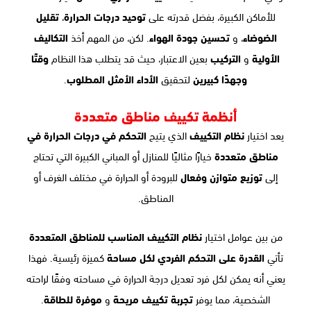
للأماكن الكبيرة، بفضل قدرته على
توحيد درجات الحرارة
،
تقليل
الضوضاء
، و
تحسين جودة الهواء
. لكن، من المهم أخذ
التكاليف
الأولية
و
التركيب
بعين الاعتبار، حيث قد يتطلب هذا النظام
وقتًا
وجهدًا كبيرين
لتحقيق
الأداء الأمثل المطلوب
.
أنظمة تكييف مناطق متعددة
يعد اختيار
نظام التكييف
الذي يتيح
التحكم في درجات الحرارة في
مناطق متعددة
خيارًا مثاليًا للمنازل أو المباني الكبيرة التي تحتاج
إلى
توزيع متوازن وفعال
للبرودة أو الحرارة في مختلف الغرف أو
المناطق.
من بين عوامل اختيار
نظام التكييف المناسب للمناطق المتعددة
تأتي
القدرة على التحكم الفردي لكل مساحة
كميزة رئيسية. فهذا
يعني أنه يمكن لكل فرد تعديل درجة الحرارة في مساحته وفقًا لراحته
الشخصية، مما يوفر
تجربة تكييف مريحة
و
موفرة للطاقة
.