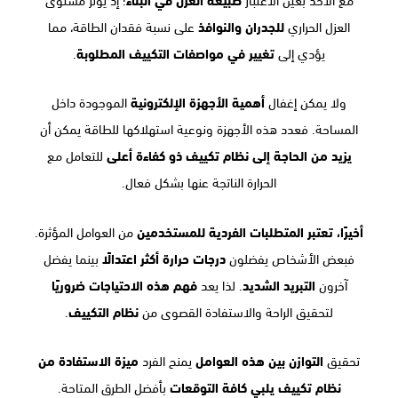
العزل الحراري
للجدران والنوافذ
على نسبة فقدان الطاقة، مما
يؤدي إلى
تغيير في مواصفات التكييف المطلوبة
.
ولا يمكن إغفال
أهمية الأجهزة الإلكترونية
الموجودة داخل
المساحة. فعدد هذه الأجهزة ونوعية استهلاكها للطاقة يمكن أن
يزيد من الحاجة إلى نظام تكييف ذو كفاءة أعلى
للتعامل مع
الحرارة الناتجة عنها بشكل فعال.
أخيرًا، تعتبر المتطلبات الفردية للمستخدمين
من العوامل المؤثرة.
فبعض الأشخاص يفضلون
درجات حرارة أكثر اعتدالًا
بينما يفضل
آخرون
التبريد الشديد
. لذا يعد
فهم هذه الاحتياجات ضروريًا
لتحقيق الراحة والاستفادة القصوى من
نظام التكييف
.
تحقيق
التوازن بين هذه العوامل
يمنح الفرد
ميزة الاستفادة من
نظام تكييف يلبي كافة التوقعات
بأفضل الطرق المتاحة.