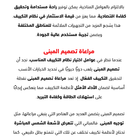
بالالتزام بالعوامل المناخية، يمكن توفير
راحة مستدامة وتحقيق
كفاءة اقتصادية
، مما يعزز من
قيمة الاستثمار في نظام التكييف
.
هذا يشجع المزيد من التجهيزات الملائمة
للمناطق المختلفة
ويضمن
تجربة مستخدم عالية الجودة
.
مراعاة تصميم المبنى
عندما ننظر في
عوامل اختيار نظام التكييف المناسب
، نجد أن
تصميم المبنى
يلعب دورًا حيويًا في تحديد الخيارات الأنسب
لتحقيق
التكييف الفعّال
. إذ تعد
مراعاة تصميم المبنى
نقطة
أساسية لضمان
الأداء الأمثل
لأنظمة التكييف، مما ينعكس إيجابًا
على
استهلاك الطاقة وكفاءة التبريد
.
تصميم المبنى يتضمن العديد من العناصر التي ينبغي مراعاتها، مثل
توجيه المبنى
. فالمباني التي
تتعرض لأشعة الشمس المباشرة
تحتاج لأنظمة تكييف تختلف عن تلك التي تتمتع بظل طبيعي. كما