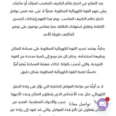
عند التفكير في اختيار نظام التكييف المناسب لمنزلك أو مكتبك،
يبقى فهم القوة الكهربائية المطلوبة عنصرًا لا غنى عنه ضمن عوامل
اختيار نظام التكييف المناسب. يوفر هذا الفهم إرشادات لتحسين
الكفاءة وتقليل استهلاك الطاقة، مما ينعكس بوضوح على توفير
التكاليف طويلة الأمد.
بدايةً، يعتمد تحديد القوة الكهربائية المطلوبة على مساحة المكان
وطبيعة استخدامه. يحتاج كل متر مربع إلى كمية محددة من القوة
التبريدية، والتي تُحسب بالواط. لذلك، معرفة المساحة يُعتبر أمرًا
حاسمًا لضبط القوة الكهربائية المطلوبة بشكل دقيق.
لا بد أيضًا من مراعاة العوامل الداخلية التي تؤثر على زيادة الحمل
الكهربائي، مثل عدد الأشخاص الذين يشغلون المكان وعدد الأجهزة
3
الكهربائية الموجودة كالحواسيب والأدوات المطبخية. العديد من
تواصل معانا
السكان يغفلون عن تأثير هذه العوامل، والتي قد تقود إلى زيادة غير
Open
chaty