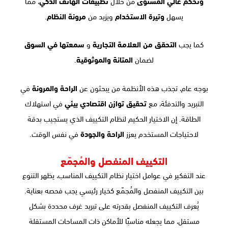
وتحكم عالي المستوى
من خلال
تطبيقات الهاتف الذكي
، مما
يسهل
وتيرة الاستخدام
ويزيد من
مرونة النظام
.
كما يجب
التحقق من العلامة التجارية
و
سمعتها في السوق
لضمان
المتانة والموثوقية
.
بوجه عام، تجذب هذه الأنظمة من يبحثون عن
الراحة والمرونة
في
التبريد والتدفئة، مع
تحقيق توازن اقتصادي بيئي
في استهلاك
الطاقة. إن الاختيار الحكيم لنظام التكييف الذي يستجيب بدقة
لاحتياجات المستخدم يعزز
الراحة والجودة
في نفس الوقت.
التكييف المنفصل والمُجمّع
عند التفكير في عوامل اختيار نظام التكييف المناسب، يظهر التنوع
بين التكييف المنفصل والمُجمّع كخيار رئيسي يجب فحصه بعناية.
يُعرف التكييف المنفصل بقدرته على تبريد غرف محددة بشكل
مستقل، مما يجعله مناسبًا للأماكن ذات المساحات المستقلة