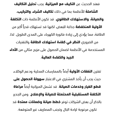
فعند الحديث عن
التكيف مع الميزانية
، يجب
تحليل التكاليف
الشاملة
للأنظمة بما في ذلك
تكاليف الشراء، والتركيب،
والصيانة، والاستهلاك الطاقوي
. قد تكون الأنظمة ذات
التكلفة
الأولية المنخفضة
جذابة للبعض، لكنها قد تستهلك قدراً أكبر من
الطاقة، مما يؤدي إلى زيادة فاتورة الكهرباء على المدى الطويل. لذا،
من الضروري
النظر في كفاءة استهلاك الطاقة
والتقنيات
المستخدمة في الأنظمة لضمان الحصول على مزيج مثالي من
الأداء
الجيد والكفاءة العالية
.
تقترن
النفقات الأولية
أيضاً بالممارسات المحلية ودعم الوكلاء،
حيث يجب أن يأخذ المشتري في الاعتبار
سهولة الحصول على
قطع الغيار وخدمات الصيانة
. قد تشمل الميزانية أيضاً
مراعاة
التكلفة المستقبلية المحتملة للصيانة والإصلاح
. ومن الجدير
بالذكر أن بعض الشركات توفر
خطط صيانة وضمانات ممتدة
قد
تكون مرغوبة لراحة البال وتجنب المصاريف غير المتوقعة.