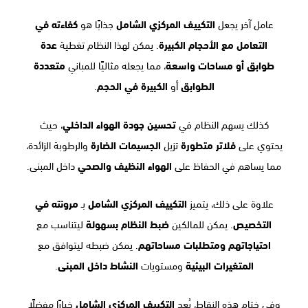
عامل آخر يجعل
التكييف المركزي الشامل
جذابًا هو
كفاءته في
التعامل مع الأحجام الكبيرة
. يمكن لهذا النظام تغطية
عدة
طوابق أو مساحات واسعة
، مما يجعله مثاليًا للمباني
متعددة
الطوابق
أو
الكبيرة في الحجم
.
كذلك يسهم النظام في
تحسين جودة الهواء الداخلي
، حيث
يحتوي على
فلاتر متطورة
تزيل
الجسيمات الضارة
والرطوبة الزائدة،
مما يساهم في الحفاظ على
الهواء النظيف والصحي
داخل المبنى.
علاوة على ذلك، يتميز
التكييف المركزي الشامل
بـ
مرونته في
التخصيص
. يمكن للمالكين
ضبط النظام بسهولة
ليتناسب مع
احتياجاتهم ومتطلبات مساحاتهم
. يمكن ضبطه ليتوافق مع
المتغيرات البيئية
ومستويات
النشاط داخل المبنى
.
وفي ختام هذه النقاط، يُعد
التكييف المركزي الشامل
خيارًا مفضلًا