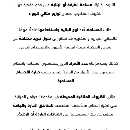
التبريد. إذ تؤثر
مساحة الغرفة أو البناية
على حجم وقدرة جهاز
التكييف المطلوب لضمان
توزيع مثالي للهواء
.
بجانب
المساحة
، يُعد
نوع البناية واستخدامها
عاملًا مهمًا.
فالمباني التجارية والمكتبية قد تحتاج إلى
حلول تبريد مختلفة
عن
المباني السكنية، نتيجة لنوعية الأجهزة والاستخدام اليومي.
كذلك يجب مراعاة
عدد الأفراد
الذين يستعملون المساحة بانتظام،
حيث يزيد عدد الأفراد من الحاجة للتبريد بسبب
حرارة الأجسام
المستمرة
.
وتأتي
الظروف المناخية المحيطة
في مقدمة العوامل المؤثرة
على اختيار النظام. فالأنظمة المخصصة
للمناطق الحارة والجافة
تختلف عن تلك المستخدمة في
المناخات الباردة أو الرطبة
.
مع الأخذ بعين الاعتبار
طبيعة العزل في البناء
؛ إذ يؤثر مستوى