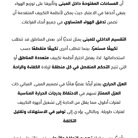
أن
المساحات المفتوحة داخل المبنى
وتأثيرها على توزيع الهواء
ينبغي أخذها في الاعتبار، حيث يمكن لأنظمة التكييف المتقدمة أن
تضمن
تدفق الهواء المتساوي
في جميع أنحاء الفراغات.
التقسيم الداخلي للمبنى
يمثل تحديًا آخر. بعض المناطق قد تتطلب
تكييفًا مستمرًا
، بينما تتطلب أخرى
تكييفًا متقطعًا
حسب
استخداماتها. لذا، يفضل اختيار أنظمة تكييف
متعددة المناطق
أو
التي تتيح
التحكم المنفصل في كل منطقة
لزيادة
الكفاءة والراحة
.
العزل الحراري
يعتبر أيضًا عنصرًا هامًا في تصميم المبنى. المباني ذات
العزل الممتاز
تسهم في
الاحتفاظ بدرجات الحرارة المناسبة
لفترات أطول، مما يقلل من الحاجة إلى تشغيل أجهزة التكييف
لفترات طويلة. وبالتالي، يؤدي إلى
توفير في الاستهلاك وتقليل
التكلفة
.
وأخيرًا، يجب مراعاة
تصميم النوافذ والأبواب
، فهي تؤثر على قدرة