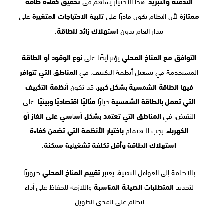
التدفئة والتبريد
. هذا الاختيار يساهم في
تحقيق كفاءة طاقة
ممتازة
لأن النظام يكون قادرًا على
تلبية الاحتياجات المتغيرة
على
مدار العام بدون
استهلاك زائد للطاقة
.
التوافق مع المناخ المحلي
يؤثر أيضًا على
نوع الوقود أو الطاقة
المستخدمة في تشغيل أنظمة التكييف. في
المناطق التي تتوافر
فيها الطاقة الشمسية بشكل كبير
، قد تكون
أنظمة التكييف
التي تعمل بالطاقة الشمسية
خيارًا
مثاليًا اقتصاديًا وبيئيًا
. على
النقيض، في
المناطق التي تعتمد بشكل أساسي على الغاز أو
الكهرباء
، يجب الاهتمام
باختيار الأنظمة التي تضمن كفاءة
استهلاك الطاقة وأقل تكلفة تشغيلية ممكنة
.
بالإضافة إلى العوامل التقنية، يعتبر
تقييم المناخ المحلي
ضروريًا
لتحديد
المتطلبات الصيانة المناسبة
واللازمة للحفاظ على أداء
النظام على المدى الطويل.