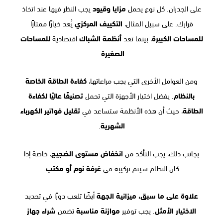
على الجدران. كل نوع يحمل
مزايا وقيود
يجب النظر فيها عند اتخاذ
قرارك. على سبيل المثال،
التكييف المركزي
يُعد خيارًا ممتازًا
للمساحات الكبيرة
، بينما تعد
أنظمة الشباك
اقتصادية
للمساحات
الصغيرة
.
ومن العوامل الأخرى التي يجب مراعاتها،
كفاءة الطاقة الخاصة
بالنظام
. يفضل اختيار الأجهزة التي تحمل
تصنيفًا عاليًا لكفاءة
الطاقة
، حيث أن هذه الأنظمة ستساعد في
تقليل فواتير الكهرباء
الشهرية
.
بجانب ذلك، يجب التأكد من
انخفاض مستوى الضجيج
، خاصة إذا
كان النظام سيتم تركيبه في
غرفة نوم أو مكتب
.
علاوة على ما سبق، ميزانية الجهة
أيضًا تلعب دورًا في تحديد
الاختيار الأمثل
. يجب توفير
موازنة مناسبة
تضمن
شراء جهاز