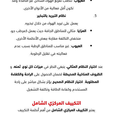
العيوب
: تتطلب تفريغ الهواء الساخن عبر النافذة وقد
تكون أقل فعالية من الأنواع الأخرى.
نظام التبريد بالتبخير
:
يعمل على تبريد الهواء من خلال تبخيره.
المزايا
: مثالي للمناطق الجافة حيث يعمل كمرطب جو،
منخفض التكلفة مقارنة ببعض الأنظمة الأخرى.
العيوب
: غير مناسب للمناطق الرطبة بسبب عدم
فعاليته في تقليل الرطوبة.
عند
اختيار النظام المثالي
، ينبغي النظر في
ميزات كل نوع
،
ثمنه
، و
الظروف المناخية المحيطة
لضمان الحصول على
الراحة والكفاءة
المطلوبة
.
اختيار النظام الصحيح
يؤثر بشكل مباشر على راحة
المستخدم وكفاءة الطاقة وتكلفة التشغيل.
التكييف المركزي الشامل
يعتبر
التكييف المركزي الشامل
من أهم أنظمة التكييف