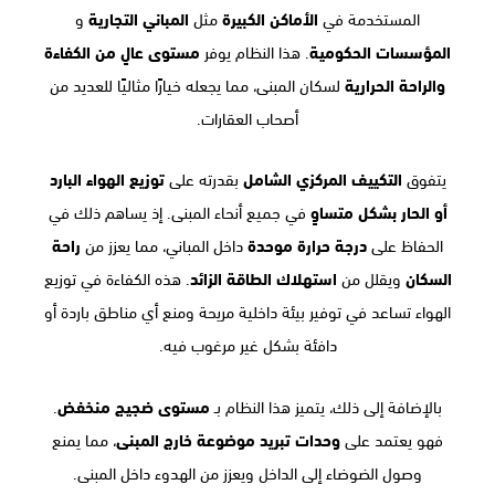
المستخدمة في
الأماكن الكبيرة
مثل
المباني التجارية
و
المؤسسات الحكومية
. هذا النظام يوفر
مستوى عالٍ من الكفاءة
والراحة الحرارية
لسكان المبنى، مما يجعله خيارًا مثاليًا للعديد من
أصحاب العقارات.
يتفوق
التكييف المركزي الشامل
بقدرته على
توزيع الهواء البارد
أو الحار بشكل متساوٍ
في جميع أنحاء المبنى. إذ يساهم ذلك في
الحفاظ على
درجة حرارة موحدة
داخل المباني، مما يعزز من
راحة
السكان
ويقلل من
استهلاك الطاقة الزائد
. هذه الكفاءة في توزيع
الهواء تساعد في توفير بيئة داخلية مريحة ومنع أي مناطق باردة أو
دافئة بشكل غير مرغوب فيه.
بالإضافة إلى ذلك، يتميز هذا النظام بـ
مستوى ضجيج منخفض
.
فهو يعتمد على
وحدات تبريد موضوعة خارج المبنى
، مما يمنع
وصول الضوضاء إلى الداخل ويعزز من الهدوء داخل المبنى.