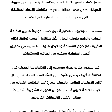
ليشمل
كفاءة استهلاك الطاقة، وتكلفة التركيب، ومدى سهولة
الصيانة
. تضمن هذه المقالة استعراضًا
متكاملًا للأبعاد المختلفة
التي يجدر النظر فيها عند
اختيار نظام التكييف
.
سنقدم لك
توجيهات تفصيلية
حول كيفية
موازنة ما بين التكلفة
الأولية والراحة طويلة الأجل
. أيضًا، سنتناول
أهمية توافق نظام
التكييف مع حجم المساحة والغرض منها
، مما يسهم في
تحقيق
أقصى استفادة ممكنة من الطاقة المستهلكة
.
كما سيكون هناك
نظرة موسعة إلى التكنولوجيا الحديثة في
أنظمة التكييف
ومدى تأثيرها على البيئة المحيطة، خاصةً في ظل
تزايد الاهتمام العالمي بالاستدامة
. إذ تعد
الأنظمة الفعالة من
حيث الطاقة ضرورية
لإدارة
فواتير الكهرباء الشهرية
بشكل أكثر
فعالية وتقليل
الانبعاثات الكربونية
.
وبهذا تنفتح أمامك
أبوابًا من المعلومات القيمة
التي ستساعدك