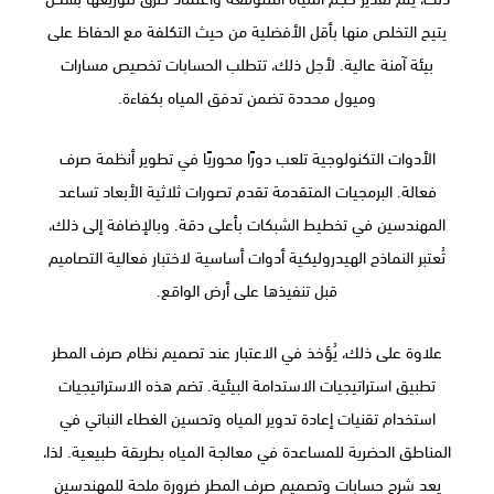
يتيح التخلص منها بأقل الأفضلية من حيث التكلفة مع الحفاظ على
بيئة آمنة عالية. لأجل ذلك، تتطلب الحسابات تخصيص مسارات
وميول محددة تضمن تدفق المياه بكفاءة.
الأدوات التكنولوجية تلعب دورًا محوريًا في تطوير أنظمة صرف
فعالة. البرمجيات المتقدمة تقدم تصورات ثلاثية الأبعاد تساعد
المهندسين في تخطيط الشبكات بأعلى دقة. وبالإضافة إلى ذلك،
تُعتبر النماذج الهيدروليكية أدوات أساسية لاختبار فعالية التصاميم
قبل تنفيذها على أرض الواقع.
علاوة على ذلك، يُؤخذ في الاعتبار عند تصميم نظام صرف المطر
تطبيق استراتيجيات الاستدامة البيئية. تضم هذه الاستراتيجيات
استخدام تقنيات إعادة تدوير المياه وتحسين الغطاء النباتي في
المناطق الحضرية للمساعدة في معالجة المياه بطريقة طبيعية. لذا،
يعد شرح حسابات وتصميم صرف المطر ضرورة ملحة للمهندسين