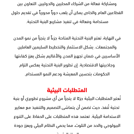
ومشاركة فعالة من الشركاء المحليين والدوليين. التعاون بين
القطاعين العام والخاص يمكن أن يلعب دوراً محورياً في تقديم حلول
مستدامة وفعالة في تنفيذ مشاريع البنية التحتية.
في النهاية، تعتبر البنية التحتية المتاحة جزءاً لا يتجزأ من نمو المدن
والمجتمعات. يشكل الاستثمار والتخطيط السليمين العاملين
الأساسيين في ضمان تجهيز المدن والأقاليم بشكل يعزز كفاءتها
وجاذبيتها الاقتصادية. إن تطوير البنية التحتية يعكس التزام
الحكومات بتحسين المعيشة ودعم النمو المستدام.
المتطلبات البيئية
تُعتبر المتطلبات البيئية جزءًا لا يتجزأ من أي مشروع تطويري أو بنية
تحتية تُنفذ، حيث تضمن أن يتماشى التصميم والتنفيذ مع معايير
الاستدامة البيئية. تعتمد هذه المتطلبات على الحفاظ على التنوع
البيولوجي والحد من التلوث، مما يحمي النظام البيئي ويعزز جودة
الحياة البشرية.