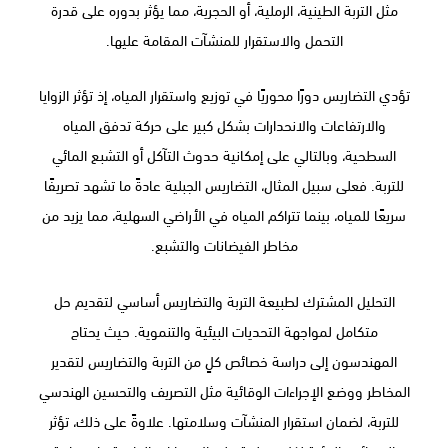
مثل التربة الطينية، الرملية، أو الحجرية، مما يؤثر بدوره على قدرة
التحمل والاستقرار للمنشآت المقامة عليها.
تؤدي التضاريس دورًا محوريًا في توزيع واستقرار المياه، إذ تؤثر الزوايا
والارتفاعات والانحدارات بشكل كبير على حركة تدفق المياه
السطحية، وبالتالي على إمكانية حدوث التآكل أو التشبع المائي
للتربة. فعلى سبيل المثال، التضاريس الجبلية عادةً ما تشهد تصريفًا
سريعًا للمياه، بينما تتراكم المياه في الأراضي السهلية، مما يزيد من
مخاطر الفيضانات والتشبع.
التحليل المشترك لطبيعة التربة والتضاريس أساسي لتقديم حل
متكامل لمواجهة التحديات البيئية والتنموية. حيث يحتاج
المهندسون إلى دراسة خصائص كلٍ من التربة والتضاريس لتقدير
المخاطر ووضع الإجراءات الوقائية مثل التصريف والتحسين الهندسي
للتربة، لضمان استقرار المنشآت وسلامتها. علاوةً على ذلك، تؤثر