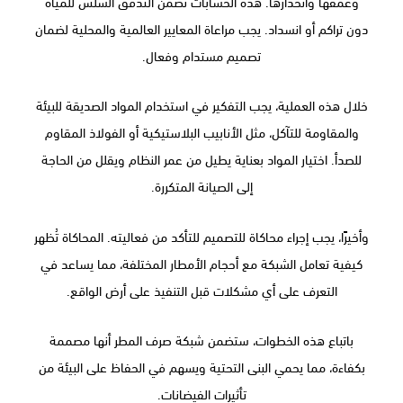
وعمقها وانحدارها. هذه الحسابات تضمن التدفق السلس للمياه
دون تراكم أو انسداد. يجب مراعاة المعايير العالمية والمحلية لضمان
تصميم مستدام وفعال.
خلال هذه العملية، يجب التفكير في استخدام المواد الصديقة للبيئة
والمقاومة للتآكل، مثل الأنابيب البلاستيكية أو الفولاذ المقاوم
للصدأ. اختيار المواد بعناية يطيل من عمر النظام ويقلل من الحاجة
إلى الصيانة المتكررة.
وأخيرًا، يجب إجراء محاكاة للتصميم للتأكد من فعاليته. المحاكاة تُظهر
كيفية تعامل الشبكة مع أحجام الأمطار المختلفة، مما يساعد في
التعرف على أي مشكلات قبل التنفيذ على أرض الواقع.
باتباع هذه الخطوات، ستضمن شبكة صرف المطر أنها مصممة
بكفاءة، مما يحمي البنى التحتية ويسهم في الحفاظ على البيئة من
تأثيرات الفيضانات.