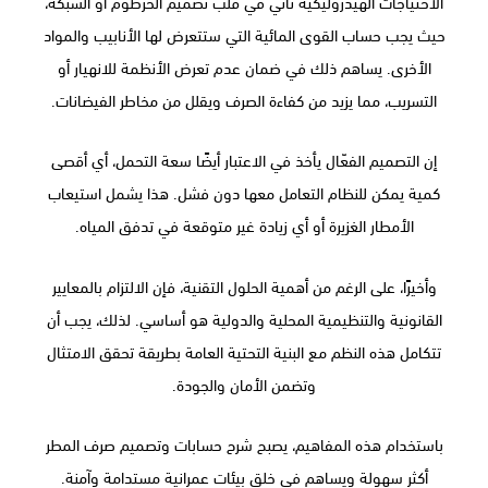
الاحتياجات الهيدروليكية تأتي في قلب تصميم الخرطوم أو الشبكة،
حيث يجب حساب القوى المائية التي ستتعرض لها الأنابيب والمواد
الأخرى. يساهم ذلك في ضمان عدم تعرض الأنظمة للانهيار أو
التسريب، مما يزيد من كفاءة الصرف ويقلل من مخاطر الفيضانات.
إن التصميم الفعّال يأخذ في الاعتبار أيضًا سعة التحمل، أي أقصى
كمية يمكن للنظام التعامل معها دون فشل. هذا يشمل استيعاب
الأمطار الغزيرة أو أي زيادة غير متوقعة في تدفق المياه.
وأخيرًا، على الرغم من أهمية الحلول التقنية، فإن الالتزام بالمعايير
القانونية والتنظيمية المحلية والدولية هو أساسي. لذلك، يجب أن
تتكامل هذه النظم مع البنية التحتية العامة بطريقة تحقق الامتثال
وتضمن الأمان والجودة.
باستخدام هذه المفاهيم، يصبح شرح حسابات وتصميم صرف المطر
أكثر سهولة ويساهم في خلق بيئات عمرانية مستدامة وآمنة.