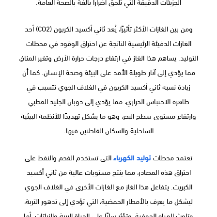
الجزيئات الدقيقة التي تلحق أضرارًا بالغة بالصحة العامة.
ومن بين الغازات الأكثر تأثيرًا، يُعد ثاني أكسيد الكربون (CO2) أحد
الغازات الدفيئة الرئيسية الناتجة عن احتراق الوقود في محطات
التوليد. يساهم هذا الغاز في ارتفاع درجات حرارة الأرض وتغير المناخ،
مما يؤدي إلى آثار طويلة الأمد على البيئة وصحة الإنسان. كما أن
زيادة نسبة ثاني أكسيد الكربون في الغلاف الجوي تتسبب في
ظاهرة الاحتباس الحراري، مما يؤدي إلى ذوبان الجليد القطبي
وارتفاع مستوى سطح البحر، وهو ما يشكل تهديدًا للأنظمة البيئية
الساحلية والسكان القاطنين فيها.
تعتمد محطات
توليد الكهرباء
التي تستخدم الفحم والنفط على
احتراق هذه المصادر، مما ينتج مستويات عالية من ثاني أكسيد
الكبريت. يتفاعل هذا الغاز مع الغازات الأخرى في الغلاف الجوي
ليشكل ما يعرف بالأمطار الحمضية، التي تؤدي إلى تدهور التربة،
وتلوث المياه الجوفية، وتؤثر سلبًا على الحياة البرية والنباتات. أما