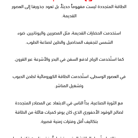
الطاقة المتجددة ليست مفهوماً حديثاً، بل تعود جذورها إلى العصور
القديمة.
استخدمت الحضارات القديمة، مثل المصريين واليونانيين، ضوء
الشمس لتجفيف المحاصيل والطين لصناعة الطوب.
كما استُخدمت الرياح لدفع السفن في البحر والأشرعة عبر القرون.
في العصور الوسطى، استُخدمت الطاقة الكهرومائية لطحن الحبوب
وتشغيل المناشر.
مع الثورة الصناعية، بدأ الناس في الابتعاد عن المصادر المتجددة
لصالح الوقود الأحفوري الذي كان يوفر كميات هائلة من الطاقة
بتكاليف أقل وفترات زمنية قصيرة.
ومع ذلك، لم تُهمل الطاقة المتجددة تماماً؛ فقد ظهرت تكنولوجيا