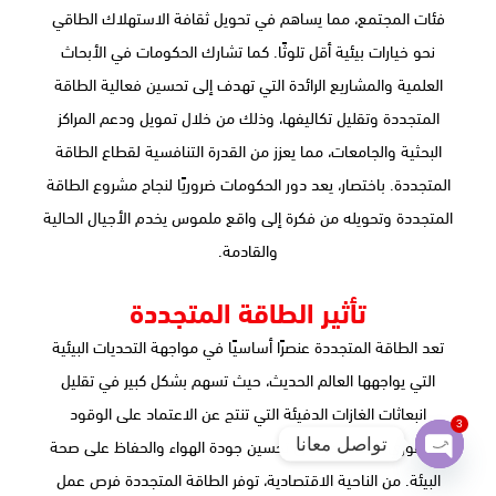
فئات المجتمع، مما يساهم في تحويل ثقافة الاستهلاك الطاقي
نحو خيارات بيئية أقل تلوثًا. كما تشارك الحكومات في الأبحاث
العلمية والمشاريع الرائدة التي تهدف إلى تحسين فعالية الطاقة
المتجددة وتقليل تكاليفها، وذلك من خلال تمويل ودعم المراكز
البحثية والجامعات، مما يعزز من القدرة التنافسية لقطاع الطاقة
المتجددة. باختصار، يعد دور الحكومات ضروريًا لنجاح مشروع الطاقة
المتجددة وتحويله من فكرة إلى واقع ملموس يخدم الأجيال الحالية
والقادمة.
تأثير الطاقة المتجددة
تعد الطاقة المتجددة عنصرًا أساسيًا في مواجهة التحديات البيئية
التي يواجهها العالم الحديث، حيث تسهم بشكل كبير في تقليل
انبعاثات الغازات الدفيئة التي تنتج عن الاعتماد على الوقود
3
الأحفوري، مما يؤدي إلى تحسين جودة الهواء والحفاظ على صحة
تواصل معانا
Open
البيئة. من الناحية الاقتصادية، توفر الطاقة المتجددة فرص عمل
chaty