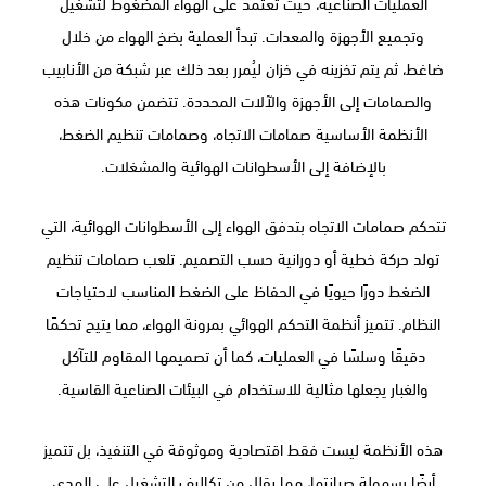
العمليات الصناعية، حيث تعتمد على الهواء المضغوط لتشغيل
وتجميع الأجهزة والمعدات. تبدأ العملية بضخ الهواء من خلال
ضاغط، ثم يتم تخزينه في خزان ليُمرر بعد ذلك عبر شبكة من الأنابيب
والصمامات إلى الأجهزة والآلات المحددة. تتضمن مكونات هذه
الأنظمة الأساسية صمامات الاتجاه، وصمامات تنظيم الضغط،
بالإضافة إلى الأسطوانات الهوائية والمشغلات.
تتحكم صمامات الاتجاه بتدفق الهواء إلى الأسطوانات الهوائية، التي
تولد حركة خطية أو دورانية حسب التصميم. تلعب صمامات تنظيم
الضغط دورًا حيويًا في الحفاظ على الضغط المناسب لاحتياجات
النظام. تتميز أنظمة التحكم الهوائي بمرونة الهواء، مما يتيح تحكمًا
دقيقًا وسلسًا في العمليات، كما أن تصميمها المقاوم للتآكل
والغبار يجعلها مثالية للاستخدام في البيئات الصناعية القاسية.
هذه الأنظمة ليست فقط اقتصادية وموثوقة في التنفيذ، بل تتميز
أيضًا بسهولة صيانتها، مما يقلل من تكاليف التشغيل على المدى