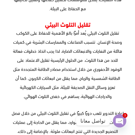
مع الحفاظ على البيئة.
تقليل التلوث البيئي
تقليل التلوث البيئي يُعد أمرًا بالغ الأهمية للحفاظ على الكوكب
وصحة الإنسان. تتسبب الصناعات والممارسات البشرية في كميات
هائلة من النفايات والانبعاثات الضارة، لذا يجب اتخاذ خطوات فعالة
للحد من هذا التلوث. من الحلول الرئيسية تقليل الاعتماد على
الوقود الأحفوري من خلال استخدام مصادر الطاقة المتجددة مثل
الطاقة الشمسية والرياح، مما يقلل من انبعاثات الكربون. كما أن
تعزيز وسائل النقل الصديقة للبيئة، مثل السيارات الكهربائية
والدراجات الهوائية، يساهم في خفض التلوث الهوائي.
إعادة التدوير تلعب دورًا كبيرًا في تقليل التلوث البيئي من خلال فصل
3
تواصل معانا
النفايات وإعادة استخدام الموارد، مما يقلل من الحاجة إلى عمليات
Open
التصنيع الجديدة التي تنتج انبعاثات ملوثة. بالإضافة إلى ذلك،
chaty