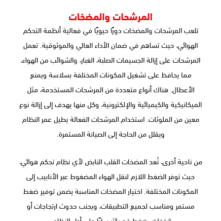
المرشحات والمضخات
تلعب المرشحات والمضخات دورًا حيويًا في فعالية أنظمة التحكم
الهوائي، حيث تساهم في ضمان الأداء العالي والموثوقية. تعمل
المرشحات على إزالة الجسيمات الصلبة، الغبار، والشوائب من الهواء،
مما يحافظ على تشغيل المكونات المختلفة بسلاسة ويمنع
الأعطال. هناك أنواع متعددة من المرشحات المستخدمة، مثل
الميكانيكية والكيميائية والإلكترونية، وكل منها يهدف إلى إزالة نوع
معين من الملوثات. استخدام المرشحات الفعالة يطيل عمر النظام
ويقلل من الحاجة إلى الصيانة المستمرة.
من ناحية أخرى، تُعد المضخات القلب النابض لأي نظام تحكم هوائي،
حيث توفر الضغط اللازم لنقل الهواء المضغوط عبر الأنابيب إلى
المكونات المختلفة. اختيار المضخات المناسبة يضمن توفير ضغط
مستمر ومناسب لجميع التطبيقات، ويجنب حدوث ارتجاجات أو
انخفاض ضغط قد يؤثر سلبًا على أداء النظام.