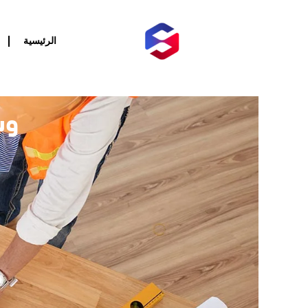
خطي
لى
لمحتوى
الرئيسية
وس