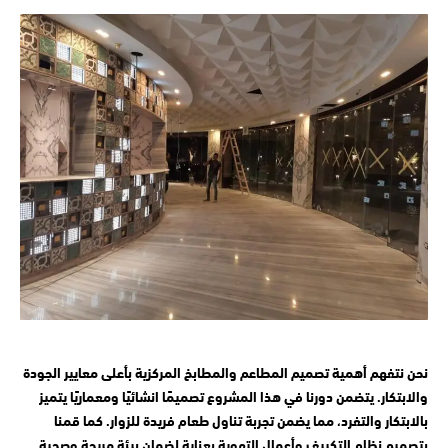
نحن نتفهم أهمية تصميم المطاعم والمطابخ المركزية بأعلى معايير الجودة
والابتكار. يتضمن دورنا في هذا المشروع تصميمًا انشائيًا ومعماريًا يتميز
بالابتكار والتفرد، مما يضمن تجربة تناول طعام فريدة للزوار. كما قمنا
بتصميم نظام التكييف وأعمال التهوية بعناية لضمان بيئة مريحة وصحية