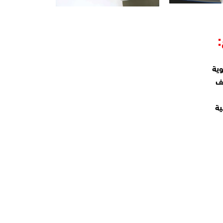
وية
يف
ية